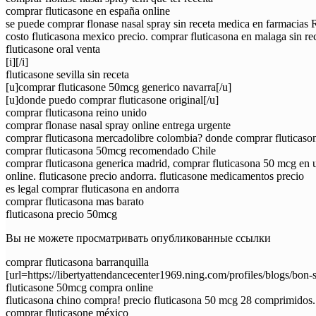
comprar fluticasone en españa online
se puede comprar flonase nasal spray sin receta medica en farmacias
costo fluticasona mexico precio. comprar fluticasona en malaga sin rec
fluticasone oral venta
[i][/i]
fluticasone sevilla sin receta
[u]comprar fluticasone 50mcg generico navarra[/u]
[u]donde puedo comprar fluticasone original[/u]
comprar fluticasona reino unido
comprar flonase nasal spray online entrega urgente
comprar fluticasona mercadolibre colombia? donde comprar fluticason
comprar fluticasona 50mcg recomendado Chile
comprar fluticasona generica madrid, comprar fluticasona 50 mcg en us
online. fluticasone precio andorra. fluticasone medicamentos precio
es legal comprar fluticasona en andorra
comprar fluticasona mas barato
fluticasona precio 50mcg
Вы не можете просматривать опубликованные ссылки
comprar fluticasona barranquilla
[url=https://libertyattendancecenter1969.ning.com/profiles/blogs/bon
fluticasone 50mcg compra online
fluticasona chino compra! precio fluticasona 50 mcg 28 comprimidos.
comprar fluticasone méxico