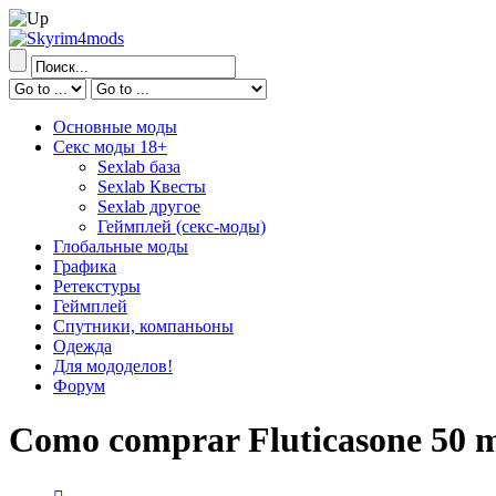
Основные моды
Секс моды 18+
Sexlab база
Sexlab Квесты
Sexlab другое
Геймплей (секс-моды)
Глобальные моды
Графика
Ретекстуры
Геймплей
Спутники, компаньоны
Одежда
Для мододелов!
Форум
Como comprar Fluticasone 50 m