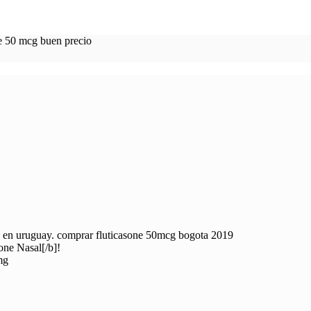
 50 mcg buen precio
ta en uruguay. comprar fluticasone 50mcg bogota 2019
one Nasal[/b]!
mg