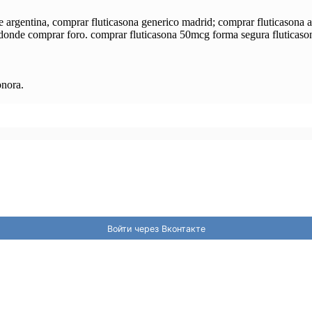
argentina, comprar fluticasona generico madrid; comprar fluticasona ar
e donde comprar foro. comprar fluticasona 50mcg forma segura fluticas
onora.
Войти через Вконтакте