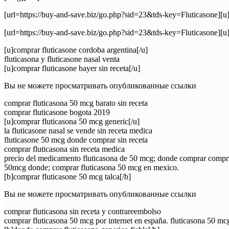
[url=https://buy-and-save.biz/go.php?sid=23&tds-key=Fluticasone]
[url=https://buy-and-save.biz/go.php?sid=23&tds-key=Fluticasone]
[u]comprar fluticasone cordoba argentina[/u]
fluticasona y fluticasone nasal venta
[u]comprar fluticasone bayer sin receta[/u]
Вы не можете просматривать опубликованные ссылки
comprar fluticasona 50 mcg barato sin receta
comprar fluticasone bogota 2019
[u]comprar fluticasona 50 mcg generic[/u]
la fluticasone nasal se vende sin receta medica
fluticasone 50 mcg donde comprar sin receta
comprar fluticasona sin receta medica
precio del medicamento fluticasona de 50 mcg; donde comprar comprimi
50mcg donde; comprar fluticasona 50 mcg en mexico.
[b]comprar fluticasone 50 mcg talca[/b]
Вы не можете просматривать опубликованные ссылки
comprar fluticasona sin receta y contrareembolso
comprar fluticasona 50 mcg por internet en españa. fluticasona 50 mc