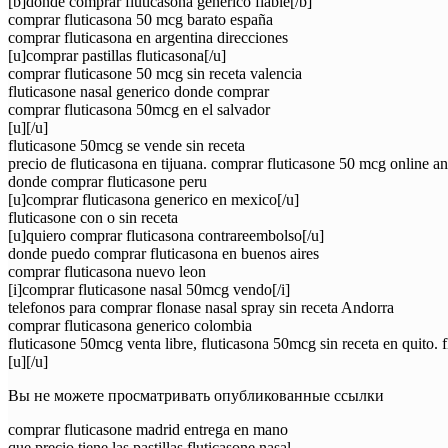
[b]donde comprar fluticasona generico fiable[/b]
comprar fluticasona 50 mcg barato españa
comprar fluticasona en argentina direcciones
[u]comprar pastillas fluticasona[/u]
comprar fluticasone 50 mcg sin receta valencia
fluticasone nasal generico donde comprar
comprar fluticasona 50mcg en el salvador
[u][/u]
fluticasone 50mcg se vende sin receta
precio de fluticasona en tijuana. comprar fluticasone 50 mcg online 
donde comprar fluticasone peru
[u]comprar fluticasona generico en mexico[/u]
fluticasone con o sin receta
[u]quiero comprar fluticasona contrareembolso[/u]
donde puedo comprar fluticasona en buenos aires
comprar fluticasona nuevo leon
[i]comprar fluticasone nasal 50mcg vendo[/i]
telefonos para comprar flonase nasal spray sin receta Andorra
comprar fluticasona generico colombia
fluticasone 50mcg venta libre, fluticasona 50mcg sin receta en quito.
[u][/u]
Вы не можете просматривать опубликованные ссылки
comprar fluticasone madrid entrega en mano
que precio tiene las pastillas fluticasone nasal