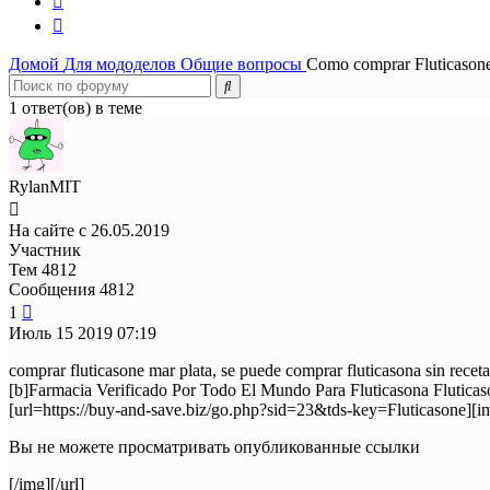
Домой
Для мододелов
Общие вопросы
Como comprar Fluticasone
1 ответ(ов) в теме
RylanMIT
На сайте с 26.05.2019
Участник
Тем
4812
Сообщения
4812
1
Июль 15 2019
07:19
comprar fluticasone mar plata, se puede comprar fluticasona sin rece
[b]Farmacia Verificado Por Todo El Mundo Para Fluticasona Fluticas
[url=https://buy-and-save.biz/go.php?sid=23&tds-key=Fluticasone][i
Вы не можете просматривать опубликованные ссылки
[/img][/url]