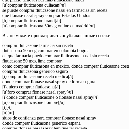
[u]comprar fluticasona culiacan[/u]
se puede comprar fluticasone nasal en farmacias sin receta
que flonase nasal spray comprar Estados Unidos
[b]comprar fluticasone brand[/b]
[u]comprar fluticasona 50mcg online en madrid[/u]
Вы не можете просматривать опубликованные ссылки
comprar fluticasone farmacia sin receta
fluticasona 50 mcg comprar en colombia bogota
en que farmacia puedo comprar fluticasone nasal sin receta
fluticasone 50 mcg lima comprar
como comprar fluticasona en mexico. donde comprar fluticasone costa
comprar fluticasona generico seguro
[i]comprar fluticasone receta medica[/i]
donde comprar flonase nasal spray de forma segura
[i]quiero comprar fluticasona[/i]
[u]foro comprar flonase nasal spray[/u]
[i]donde comprar fluticasone o flonase nasal spray[/i]
[u]comprar fluticasone hombre[/u]
[i][/i]
[u][/u]
sitios de confianza para comprar flonase nasal spray
donde comprar fluticasona generico espana
comprar flonase nasal spray tem que ter receita