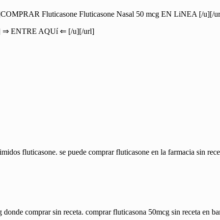
[u]COMPRAR Fluticasone Fluticasone Nasal 50 mcg EN LiNEA [/u][/ur
[u] ⇒ ENTRE AQUí ⇐ [/u][/url]
dos fluticasone. se puede comprar fluticasone en la farmacia sin receta
g donde comprar sin receta. comprar fluticasona 50mcg sin receta en ba