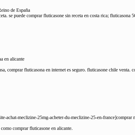
 Reino de España
eta. se puede comprar fluticasone sin receta en costa rica; fluticasona 5
a en alicante
a, comprar fluticasona en internet es seguro. fluticasone chile venta.
-site-achat-meclizine-25mg-acheter-du-meclizine-25-en-france]comprar m
 como comprar fluticasone en alicante.