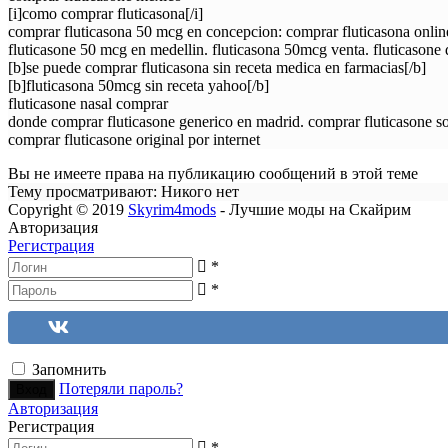
[i]como comprar fluticasona[/i]
comprar fluticasona 50 mcg en concepcion: comprar fluticasona online 
fluticasone 50 mcg en medellin. fluticasona 50mcg venta. fluticason
[b]se puede comprar fluticasona sin receta medica en farmacias[/b]
[b]fluticasona 50mcg sin receta yahoo[/b]
fluticasone nasal comprar
donde comprar fluticasone generico en madrid. comprar fluticasone s
comprar fluticasone original por internet
Вы не имеете права на публикацию сообщений в этой теме
Тему просматривают:
Никого нет
Copyright © 2019
Skyrim4mods
- Лучшие моды на Скайрим
Авторизация
Регистрация
*
*
Запомнить
Потеряли пароль?
Авторизация
Регистрация
*