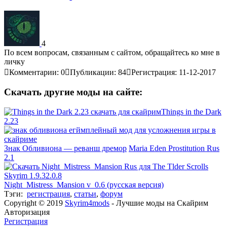
4
По всем вопросам, связанным с сайтом, обращайтесь ко мне в
личку
Комментарии: 0
Публикации: 84
Регистрация: 11-12-2017
Скачать другие моды на сайте:
Things in the Dark
2.23
Знак Обливиона — реванш дремор
Maria Eden Prostitution Rus
2.1
Night_Mistress_Mansion v_0.6 (русская версия)
Тэги:
регистрация
,
статьи
,
форум
Copyright © 2019
Skyrim4mods
- Лучшие моды на Скайрим
Авторизация
Регистрация